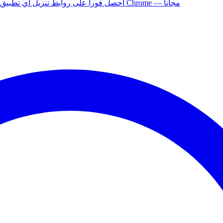
أضف إلى Chrome — مجاناً
ثبّت إضافة APK Helper لـ Chrome — احصل فوراً على روابط تنزيل