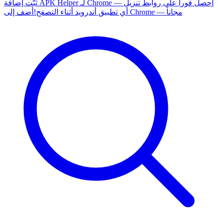
ثبّت إضافة APK Helper لـ Chrome — احصل فوراً على روابط تنزيل
أضف إلى Chrome — مجاناً
أي تطبيق أندرويد أثناء التصفح!