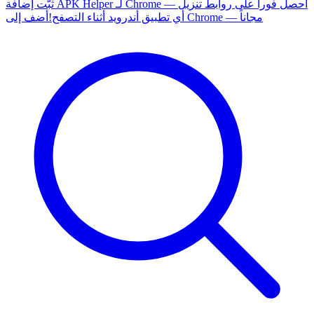
ثبّت إضافة APK Helper لـ Chrome — احصل فوراً على روابط تنزيل
أضف إلى Chrome — مجاناً
أي تطبيق أندرويد أثناء التصفح!