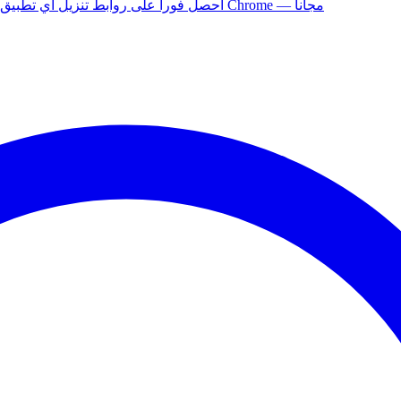
أضف إلى Chrome — مجاناً
ثبّت إضافة APK Helper لـ Chrome — احصل فوراً على روابط تنزيل