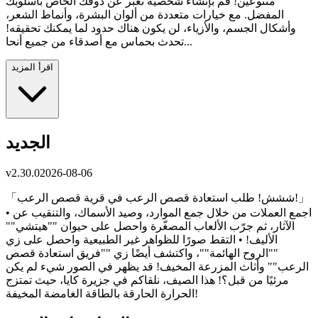
متنوعين! قم بإنشاء شخصية تعبر عن ذوقك الخاص بأسلوبك
المفضل. مع خيارات متعددة من ألوان البشرة، وأنماط الشعر،
وأشكال الجسم، والأزياء، لن يكون هناك حدود لما يمكنك تحقيقه!
تحدث بحماس مع أصدقاء من جميع أنحا...
اقرأ المزيد
الجديد
v
2.30.0
2026-08-06
「ششش! طلب استعادة قصص الرعب في قرية قصص الرعب!」
• اجمع العملات من خلال جمع الموارد، وصيد الأسماك، والتنقيب عن
الآثار، ثم جرّب الألعاب المصغّرة واحصل على حيوان ""هيتشي""
الأليف! • التقط صورًا للظواهر غير الطبيعية واحصل على زي
""الروح الهائمة""، واكتشف أيضًا زي ""فريق استعادة قصص
الرعب"" وأثاث المزرعة المخيف! قد يظهر في الصور شيء لم يكن
مرئيًا من قبل؟! هذا الصيف، نلقاكم في جزيرة كايا، حيث تمتزج
الحرارة الحارقة بالطاقة الغامضة المخيفة!