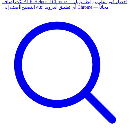
ثبّت إضافة APK Helper لـ Chrome — احصل فوراً على روابط تنزيل
أضف إلى Chrome — مجاناً
أي تطبيق أندرويد أثناء التصفح!