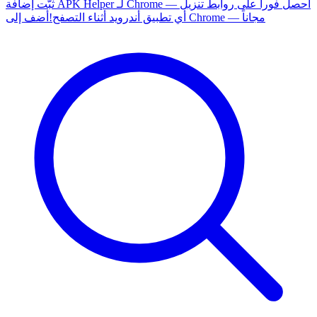
ثبّت إضافة APK Helper لـ Chrome — احصل فوراً على روابط تنزيل
أضف إلى Chrome — مجاناً
أي تطبيق أندرويد أثناء التصفح!