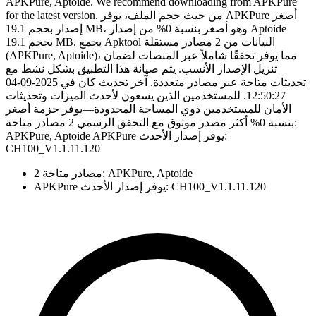
APKPure, Aptoide. We recommend downloading from APKPure
for the latest version. من حيث حجم الملف، يوفر APKPure أصغر
إصدار بحجم 19.1 MB، وهو أصغر بنسبة 0% من إصدار Aptoide
بحجم 19.1 MB. يجمع Apktool البيانات من 2 مصادر مستقلة
(APKPure, Aptoide)، مما يوفر تحققًا شاملاً عبر المنصات لضمان
تنزيل الإصدار الأنسب. يتم صيانة هذا التطبيق بشكل نشط مع
تحديثات متاحة عبر مصادر متعددة. آخر تحديث كان في 2025-09-04
12:50:27. للمستخدمين الذين يسعون لأحدث الميزات وتحديثات
الأمان للمستخدمين ذوي المساحة المحدودة—يوفر حزمة أصغر
بنسبة 0% أكثر مصدر موثوق مع التحقق الرسمي 2 مصادر متاحة:
APKPure, Aptoide APKPure يوفر إصدار الأحدث:
CH100_V1.1.11.120
2 مصادر متاحة: APKPure, Aptoide
APKPure يوفر إصدار الأحدث: CH100_V1.1.11.120