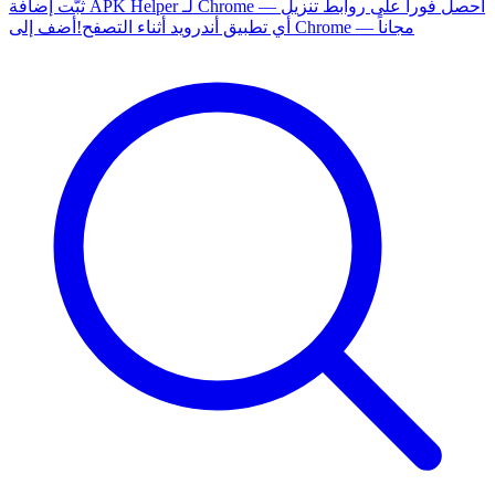
ثبّت إضافة APK Helper لـ Chrome — احصل فوراً على روابط تنزيل
أضف إلى Chrome — مجاناً
أي تطبيق أندرويد أثناء التصفح!