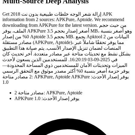
Multi-Source Deep Analysis
Get إزالة شعر الوجه خلطات طبيعية بدون نت 2018 APK
information from 2 sources: APKPure, Aptoide. We recommend
downloading from APKPure for the latest version. من حيث حجم
الملف، يوفر APKPure أصغر إصدار بحجم 3.5 MB، وهو أصغر بنسبة
0% من إصدار Aptoide بحجم 3.5 MB. يجمع Apktool البيانات من 2
مصادر مستقلة (APKPure, Aptoide)، مما يوفر تحققًا شاملاً عبر
المنصات لضمان تنزيل الإصدار الأنسب. يتم صيانة هذا التطبيق
بشكل نشط مع تحديثات متاحة عبر مصادر متعددة. آخر تحديث كان
في 2025-09-03 16:20:19. للمستخدمين الذين يسعون لأحدث
الميزات وتحديثات الأمان للمستخدمين ذوي المساحة المحدودة—
يوفر حزمة أصغر بنسبة 0% أكثر مصدر موثوق مع التحقق الرسمي
2 مصادر متاحة: APKPure, Aptoide APKPure يوفر إصدار الأحدث:
1.0
2 مصادر متاحة: APKPure, Aptoide
APKPure يوفر إصدار الأحدث: 1.0