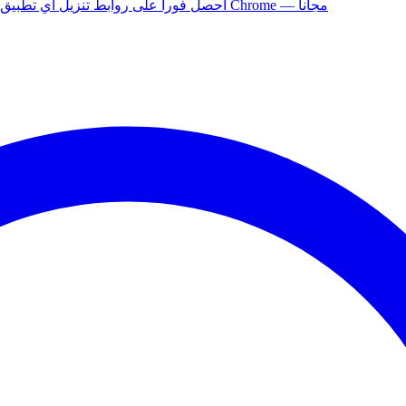
أضف إلى Chrome — مجاناً
ثبّت إضافة APK Helper لـ Chrome — احصل فوراً على روابط تنزيل