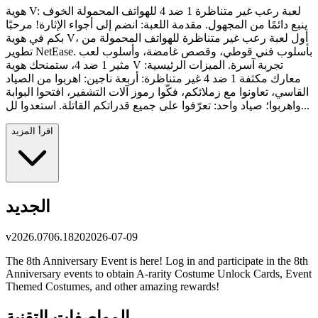
هوية V: لعبة رعب غير متناظرة 1 ضد 4 للهواتف المحمولة الخوف
ينبع دائمًا من المجهول. مقدمة اللعبة: انضم إلى أجواء الإثارة! مرحبًا
بكم في هوية V، أول لعبة رعب غير متناظرة للهواتف المحمولة من
تطوير NetEase. بأسلوب فني قوطي، وقصص غامضة، وأسلوب لعب
مثير 1 ضد 4، ستمنحك هوية V تجربة آسرة. الميزات الرئيسية:
معارك مكثفة 1 ضد 4 غير متناظرة: أربعة ناجين: اهربوا من الصياد
القاسي، تعاونوا مع زملائكم، فكّوا رموز آلات التشفير، افتحوا البوابة
واهربوا؛ صياد واحد: تعرّفوا على جميع قدراتكم القاتلة. استعدوا لل...
اقرأ المزيد
الجديد
v
2026.0706.1820
2026-07-09
The 8th Anniversary Event is here! Log in and participate in the 8th
Anniversary events to obtain A-rarity Costume Unlock Cards, Event
Themed Costumes, and other amazing rewards!
المواصفات التقنية