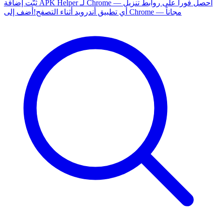
ثبّت إضافة APK Helper لـ Chrome — احصل فوراً على روابط تنزيل
أضف إلى Chrome — مجاناً
أي تطبيق أندرويد أثناء التصفح!