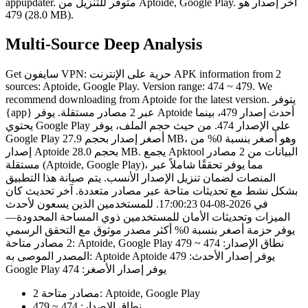
آخر إصدار هو
متوفر للتنزيل من Aptoide, Google Play.
appupdater.
479 (28.0 MB).
Multi-Source Deep Analysis
Get سايفون VPN: حرية على الإنترنت APK information from 2
sources: Aptoide, Google Play. Version range: 474 ~ 479. We
recommend downloading from Aptoide for the latest version. يتوفر
{app} عبر 2 مصادر مستقلة. يوفر Aptoide أحدث إصدار 479، بينما
يحتوي Google Play على الإصدار 474. من حيث حجم الملف، يوفر
Google Play أصغر إصدار بحجم 27.9 MB، وهو أصغر بنسبة 0% من
إصدار Aptoide بحجم 28.0 MB. يجمع Apktool البيانات من 2 مصادر
مستقلة (Aptoide, Google Play)، مما يوفر تحققًا شاملاً عبر
المنصات لضمان تنزيل الإصدار الأنسب. يتم صيانة هذا التطبيق
بشكل نشط مع تحديثات متاحة عبر مصادر متعددة. آخر تحديث كان
في 2026-08-04 17:00:23. للمستخدمين الذين يسعون لأحدث
الميزات وتحديثات الأمان للمستخدمين ذوي المساحة المحدودة—
يوفر حزمة أصغر بنسبة 0% أكثر مصدر موثوق مع التحقق الرسمي
2 مصادر متاحة: Aptoide, Google Play نطاق الإصدار: 474 ~ 479
المصدر الموصى به: Aptoide Aptoide يوفر إصدار الأحدث: 479
Google Play يوفر إصدار الأصغر: 474
2 مصادر متاحة: Aptoide, Google Play
نطاق الإصدار: 474 ~ 479