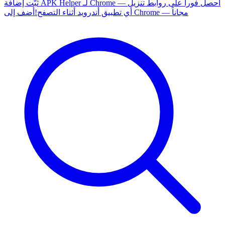
ثبّت إضافة APK Helper لـ Chrome — احصل فوراً على روابط تنزيل
أضف إلى Chrome — مجاناً
أي تطبيق أندرويد أثناء التصفح!