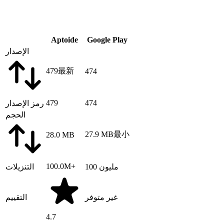
Aptoide
Google Play
الإصدار
479
最新
474
479
474
رمز الإصدار
الحجم
27.9 MB
最小
28.0 MB
100.0M+
100 مليون
التنزيلات
غير متوفر
التقييم
4.7