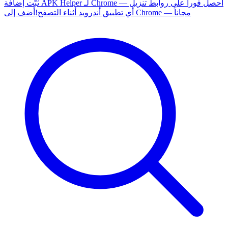
ثبّت إضافة APK Helper لـ Chrome — احصل فوراً على روابط تنزيل
أضف إلى Chrome — مجاناً
أي تطبيق أندرويد أثناء التصفح!