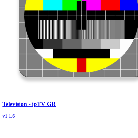
Television - ipTV GR
v
1.1.6