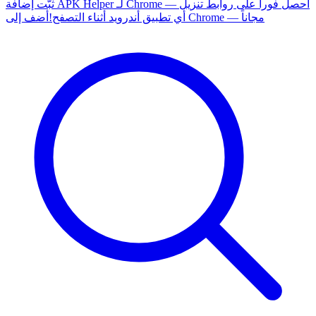
ثبّت إضافة APK Helper لـ Chrome — احصل فوراً على روابط تنزيل
أضف إلى Chrome — مجاناً
أي تطبيق أندرويد أثناء التصفح!