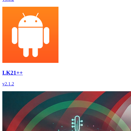
LK21++
v
2.1.2