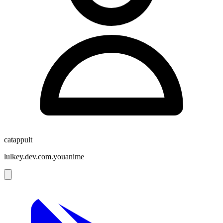
catappult
lulkey.dev.com.youanime