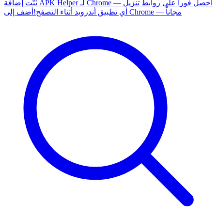
ثبّت إضافة APK Helper لـ Chrome — احصل فوراً على روابط تنزيل
أضف إلى Chrome — مجاناً
أي تطبيق أندرويد أثناء التصفح!