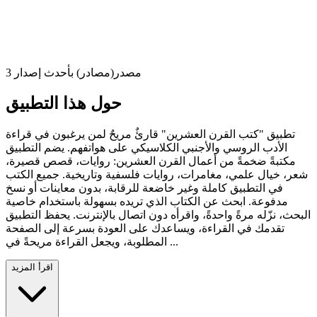
3 مصدر(مصادر) بأحدث إصدار
حول هذا التطبيق
تطبيق "كتب القرن العشرين" قارئٌ مريحٌ لمن يرغبون في قراءة
الأدب الروسي والأجنبي الكلاسيكي على هواتفهم. يضم التطبيق
مكتبةً ضخمةً من أعمال القرن العشرين: روايات، قصص قصيرة،
شعر، خيال علمي، مغامرات، روايات فلسفية وتاريخية. جميع الكتب
في التطبيق كاملة وغير خاضعة للرقابة، بدون معاينات أو نسخ
مدفوعة. ابحث عن الكتاب الذي تريده بسهولة باستخدام خاصية
البحث، نزّله مرةً واحدةً، واقرأه دون اتصال بالإنترنت. يحفظ التطبيق
تقدمك في القراءة، ويساعدك على العودة بسرعة إلى الصفحة
المطلوبة، ويجعل القراءة مريحةً في ...
اقرأ المزيد