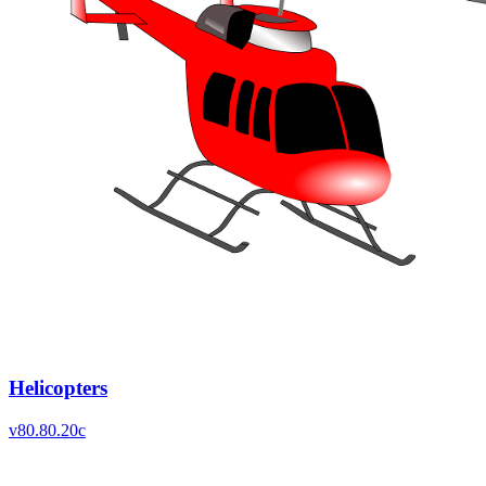
Helicopters
v
80.80.20c