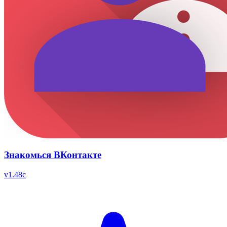
Знакомься ВКонтакте
v
1.48c