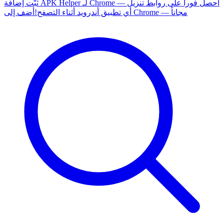
ثبّت إضافة APK Helper لـ Chrome — احصل فوراً على روابط تنزيل
أضف إلى Chrome — مجاناً
أي تطبيق أندرويد أثناء التصفح!