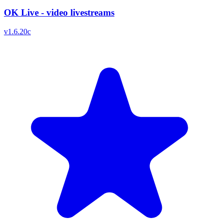
OK Live - video livestreams
v
1.6.20c