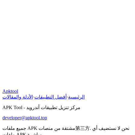
Apktool
الرئيسية
·
أفضل التطبيقات
·
الأدلة والمقالات
APK Tool - مركز تنزيل تطبيقات أندرويد
developer@apktool.top
جميع ملفات APK مشتقة من منصات第三方. نحن لا نستضيف أي
ملفات APK مباشرة.