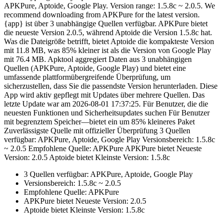
APKPure, Aptoide, Google Play. Version range: 1.5.8c ~ 2.0.5. We
recommend downloading from APKPure for the latest version.
{app} ist über 3 unabhängige Quellen verfügbar. APKPure bietet
die neueste Version 2.0.5, während Aptoide die Version 1.5.8c hat.
Was die Dateigröße betrifft, bietet Aptoide die kompakteste Version
mit 11.8 MB, was 85% kleiner ist als die Version von Google Play
mit 76.4 MB. Apktool aggregiert Daten aus 3 unabhängigen
Quellen (APKPure, Aptoide, Google Play) und bietet eine
umfassende plattformübergreifende Überprüfung, um
sicherzustellen, dass Sie die passendste Version herunterladen. Diese
App wird aktiv gepflegt mit Updates über mehrere Quellen. Das
letzte Update war am 2026-08-01 17:37:25. Für Benutzer, die die
neuesten Funktionen und Sicherheitsupdates suchen Für Benutzer
mit begrenztem Speicher—bietet ein um 85% kleineres Paket
Zuverlässigste Quelle mit offizieller Überprüfung 3 Quellen
verfügbar: APKPure, Aptoide, Google Play Versionsbereich: 1.5.8c
~ 2.0.5 Empfohlene Quelle: APKPure APKPure bietet Neueste
Version: 2.0.5 Aptoide bietet Kleinste Version: 1.5.8c
3 Quellen verfügbar: APKPure, Aptoide, Google Play
Versionsbereich: 1.5.8c ~ 2.0.5
Empfohlene Quelle: APKPure
APKPure bietet Neueste Version: 2.0.5
Aptoide bietet Kleinste Version: 1.5.8c