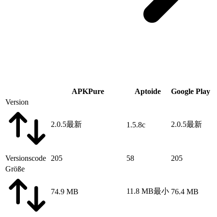
APKPure
Aptoide
Google Play
Version
2.0.5
最新
2.0.5
最新
1.5.8c
Versionscode
205
58
205
Größe
11.8 MB
最小
74.9 MB
76.4 MB