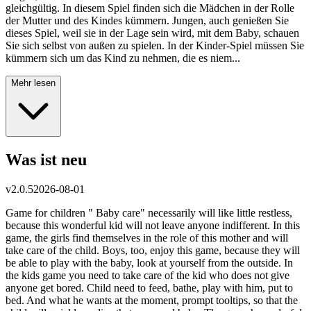
gleichgültig. In diesem Spiel finden sich die Mädchen in der Rolle
der Mutter und des Kindes kümmern. Jungen, auch genießen Sie
dieses Spiel, weil sie in der Lage sein wird, mit dem Baby, schauen
Sie sich selbst von außen zu spielen. In der Kinder-Spiel müssen Sie
kümmern sich um das Kind zu nehmen, die es niem...
Mehr lesen
Was ist neu
v
2.0.5
2026-08-01
Game for children " Baby care" necessarily will like little restless,
because this wonderful kid will not leave anyone indifferent. In this
game, the girls find themselves in the role of this mother and will
take care of the child. Boys, too, enjoy this game, because they will
be able to play with the baby, look at yourself from the outside. In
the kids game you need to take care of the kid who does not give
anyone get bored. Child need to feed, bathe, play with him, put to
bed. And what he wants at the moment, prompt tooltips, so that the