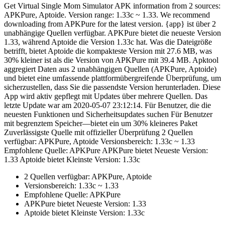
Get Virtual Single Mom Simulator APK information from 2 sources:
APKPure, Aptoide. Version range: 1.33c ~ 1.33. We recommend
downloading from APKPure for the latest version. {app} ist über 2
unabhängige Quellen verfügbar. APKPure bietet die neueste Version
1.33, während Aptoide die Version 1.33c hat. Was die Dateigröße
betrifft, bietet Aptoide die kompakteste Version mit 27.6 MB, was
30% kleiner ist als die Version von APKPure mit 39.4 MB. Apktool
aggregiert Daten aus 2 unabhängigen Quellen (APKPure, Aptoide)
und bietet eine umfassende plattformübergreifende Überprüfung, um
sicherzustellen, dass Sie die passendste Version herunterladen. Diese
App wird aktiv gepflegt mit Updates über mehrere Quellen. Das
letzte Update war am 2020-05-07 23:12:14. Für Benutzer, die die
neuesten Funktionen und Sicherheitsupdates suchen Für Benutzer
mit begrenztem Speicher—bietet ein um 30% kleineres Paket
Zuverlässigste Quelle mit offizieller Überprüfung 2 Quellen
verfügbar: APKPure, Aptoide Versionsbereich: 1.33c ~ 1.33
Empfohlene Quelle: APKPure APKPure bietet Neueste Version:
1.33 Aptoide bietet Kleinste Version: 1.33c
2 Quellen verfügbar: APKPure, Aptoide
Versionsbereich: 1.33c ~ 1.33
Empfohlene Quelle: APKPure
APKPure bietet Neueste Version: 1.33
Aptoide bietet Kleinste Version: 1.33c