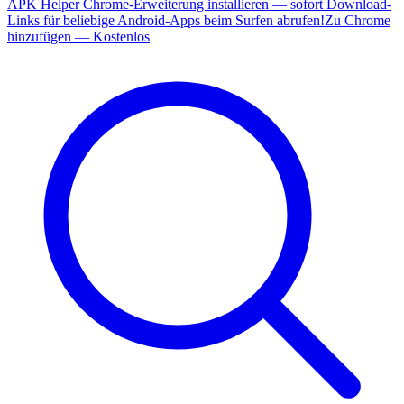
APK Helper Chrome-Erweiterung installieren — sofort Download-
Links für beliebige Android-Apps beim Surfen abrufen!
Zu Chrome
hinzufügen — Kostenlos