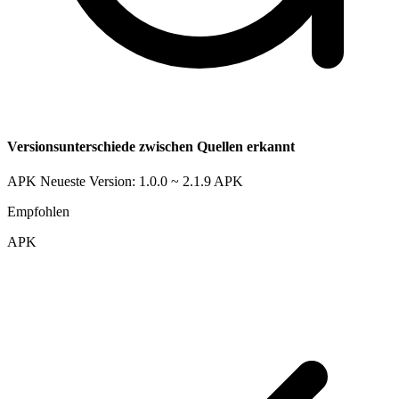
Versionsunterschiede zwischen Quellen erkannt
APK Neueste Version: 1.0.0 ~ 2.1.9
APK
Empfohlen
APK