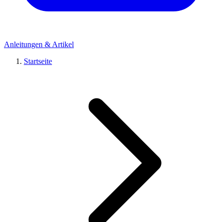
Anleitungen & Artikel
Startseite