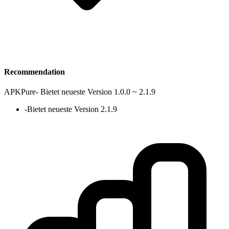
Recommendation
APKPure
-
Bietet neueste Version 1.0.0 ~ 2.1.9
-
Bietet neueste Version 2.1.9