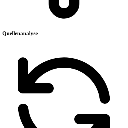
Quellenanalyse