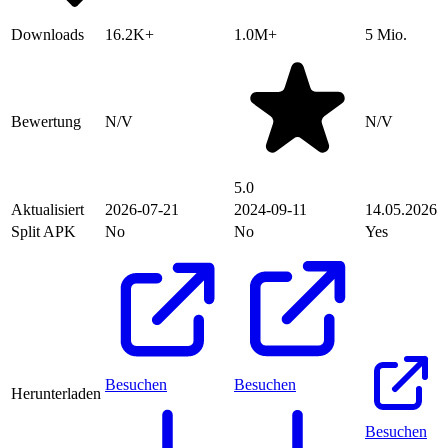
Downloads
16.2K+
1.0M+
5 Mio.
Bewertung
N/V
N/V
5.0
Aktualisiert
2026-07-21
2024-09-11
14.05.2026
Split APK
No
No
Yes
Besuchen
Besuchen
Herunterladen
Besuchen