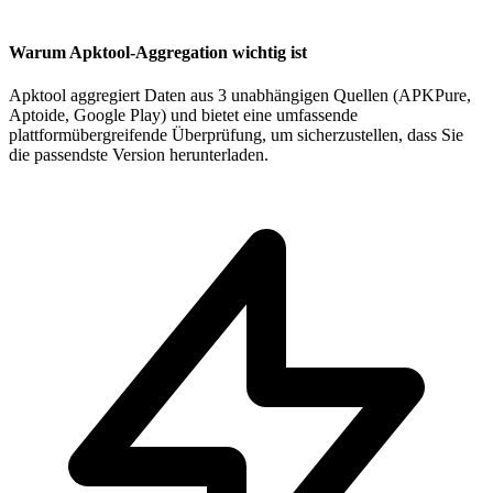
Warum Apktool-Aggregation wichtig ist
Apktool aggregiert Daten aus 3 unabhängigen Quellen (APKPure,
Aptoide, Google Play) und bietet eine umfassende
plattformübergreifende Überprüfung, um sicherzustellen, dass Sie
die passendste Version herunterladen.