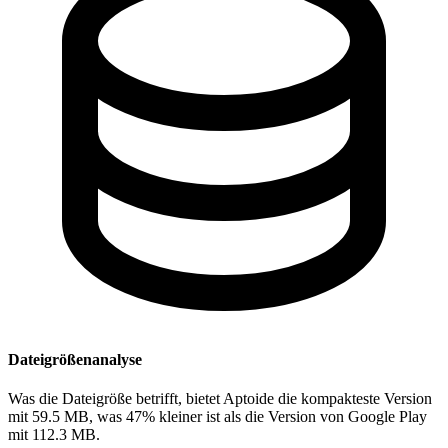
Dateigrößenanalyse
Was die Dateigröße betrifft, bietet Aptoide die kompakteste Version
mit 59.5 MB, was 47% kleiner ist als die Version von Google Play
mit 112.3 MB.