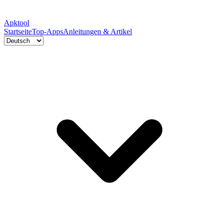
Apktool
Startseite
Top-Apps
Anleitungen & Artikel