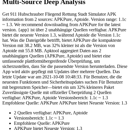
Multi-Source Deep Analysis
Get 911 Hubschrauber Fliegend Rettung Stadt Simulator APK
information from 2 sources: APKPure, Aptoide. Version range: 1.1c
~ 1.3. We recommend downloading from APKPure for the latest
version. {app} ist über 2 unabhängige Quellen verfügbar. APKPure
bietet die neueste Version 1.3, während Aptoide die Version 1.1c
hat. Was die Dateigröße betrifft, bietet APKPure die kompakteste
Version mit 38.2 MB, was 32% kleiner ist als die Version von
Aptoide mit 55.8 MB. Apktool aggregiert Daten aus 2
unabhängigen Quellen (APKPure, Aptoide) und bietet eine
umfassende plattformübergreifende Überprüfung, um
sicherzustellen, dass Sie die passendste Version herunterladen. Diese
App wird aktiv gepflegt mit Updates über mehrere Quellen. Das
letzte Update war am 2021-10-08 10:48:33. Für Benutzer, die die
neuesten Funktionen und Sicherheitsupdates suchen Für Benutzer
mit begrenztem Speicher—bietet ein um 32% kleineres Paket
Zuverlässigste Quelle mit offizieller Überprüfung 2 Quellen
verfügbar: APKPure, Aptoide Versionsbereich: 1.1c ~ 1.3
Empfohlene Quelle: APKPure APKPure bietet Neueste Version: 1.3
2 Quellen verfügbar: APKPure, Aptoide
Versionsbereich: 1.1c ~ 1.3
Empfohlene Quelle: APKPure
APKPure bietet Neueste Version: 1.3