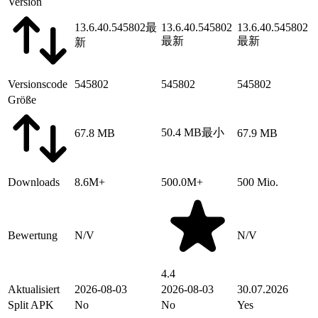
Version
13.6.40.545802
最
13.6.40.545802
13.6.40.545802
最新
最新
新
Versionscode
545802
545802
545802
Größe
50.4 MB
最小
67.8 MB
67.9 MB
Downloads
8.6M+
500.0M+
500 Mio.
Bewertung
N/V
N/V
4.4
Aktualisiert
2026-08-03
2026-08-03
30.07.2026
Split APK
No
No
Yes