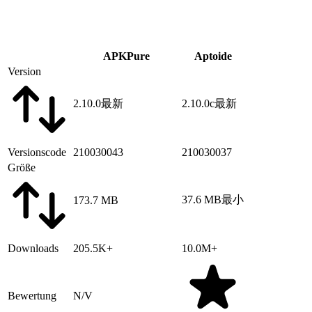
APKPure
Aptoide
Version
2.10.0
最新
2.10.0c
最新
Versionscode
210030043
210030037
Größe
37.6 MB
最小
173.7 MB
Downloads
205.5K+
10.0M+
Bewertung
N/V