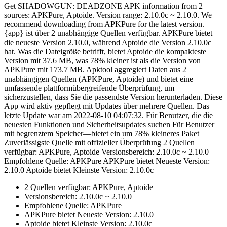
Get SHADOWGUN: DEADZONE APK information from 2
sources: APKPure, Aptoide. Version range: 2.10.0c ~ 2.10.0. We
recommend downloading from APKPure for the latest version.
{app} ist über 2 unabhängige Quellen verfügbar. APKPure bietet
die neueste Version 2.10.0, während Aptoide die Version 2.10.0c
hat. Was die Dateigröße betrifft, bietet Aptoide die kompakteste
Version mit 37.6 MB, was 78% kleiner ist als die Version von
APKPure mit 173.7 MB. Apktool aggregiert Daten aus 2
unabhängigen Quellen (APKPure, Aptoide) und bietet eine
umfassende plattformübergreifende Überprüfung, um
sicherzustellen, dass Sie die passendste Version herunterladen. Diese
App wird aktiv gepflegt mit Updates über mehrere Quellen. Das
letzte Update war am 2022-08-10 04:07:32. Für Benutzer, die die
neuesten Funktionen und Sicherheitsupdates suchen Für Benutzer
mit begrenztem Speicher—bietet ein um 78% kleineres Paket
Zuverlässigste Quelle mit offizieller Überprüfung 2 Quellen
verfügbar: APKPure, Aptoide Versionsbereich: 2.10.0c ~ 2.10.0
Empfohlene Quelle: APKPure APKPure bietet Neueste Version:
2.10.0 Aptoide bietet Kleinste Version: 2.10.0c
2 Quellen verfügbar: APKPure, Aptoide
Versionsbereich: 2.10.0c ~ 2.10.0
Empfohlene Quelle: APKPure
APKPure bietet Neueste Version: 2.10.0
Aptoide bietet Kleinste Version: 2.10.0c