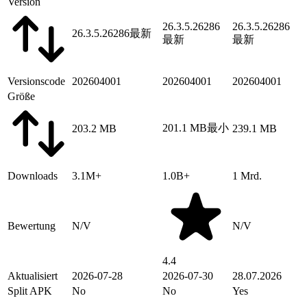
Version
26.3.5.26286
26.3.5.26286
26.3.5.26286
最新
最新
最新
Versionscode
202604001
202604001
202604001
Größe
201.1 MB
最小
203.2 MB
239.1 MB
Downloads
3.1M+
1.0B+
1 Mrd.
Bewertung
N/V
N/V
4.4
Aktualisiert
2026-07-28
2026-07-30
28.07.2026
Split APK
No
No
Yes