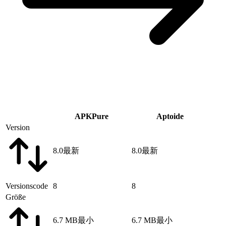
APKPure
Aptoide
Version
8.0
最新
8.0
最新
Versionscode
8
8
Größe
6.7 MB
最小
6.7 MB
最小