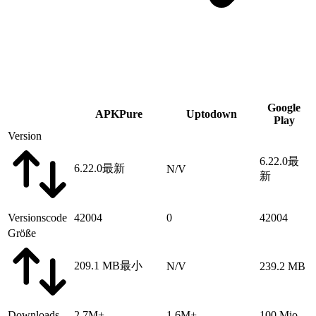
Google
APKPure
Uptodown
Play
Version
6.22.0
最
6.22.0
最新
N/V
新
Versionscode
42004
0
42004
Größe
209.1 MB
最小
N/V
239.2 MB
Downloads
2.7M+
1.6M+
100 Mio.