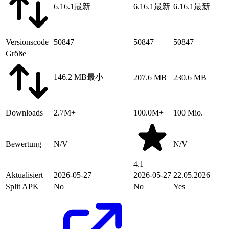
6.16.1
最新
6.16.1
最新
6.16.1
最新
Versionscode
50847
50847
50847
Größe
146.2 MB
最小
207.6 MB
230.6 MB
Downloads
2.7M+
100.0M+
100 Mio.
Bewertung
N/V
N/V
4.1
Aktualisiert
2026-05-27
2026-05-27
22.05.2026
Split APK
No
No
Yes