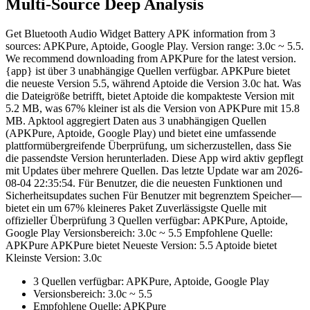
Multi-Source Deep Analysis
Get Bluetooth Audio Widget Battery APK information from 3
sources: APKPure, Aptoide, Google Play. Version range: 3.0c ~ 5.5.
We recommend downloading from APKPure for the latest version.
{app} ist über 3 unabhängige Quellen verfügbar. APKPure bietet
die neueste Version 5.5, während Aptoide die Version 3.0c hat. Was
die Dateigröße betrifft, bietet Aptoide die kompakteste Version mit
5.2 MB, was 67% kleiner ist als die Version von APKPure mit 15.8
MB. Apktool aggregiert Daten aus 3 unabhängigen Quellen
(APKPure, Aptoide, Google Play) und bietet eine umfassende
plattformübergreifende Überprüfung, um sicherzustellen, dass Sie
die passendste Version herunterladen. Diese App wird aktiv gepflegt
mit Updates über mehrere Quellen. Das letzte Update war am 2026-
08-04 22:35:54. Für Benutzer, die die neuesten Funktionen und
Sicherheitsupdates suchen Für Benutzer mit begrenztem Speicher—
bietet ein um 67% kleineres Paket Zuverlässigste Quelle mit
offizieller Überprüfung 3 Quellen verfügbar: APKPure, Aptoide,
Google Play Versionsbereich: 3.0c ~ 5.5 Empfohlene Quelle:
APKPure APKPure bietet Neueste Version: 5.5 Aptoide bietet
Kleinste Version: 3.0c
3 Quellen verfügbar: APKPure, Aptoide, Google Play
Versionsbereich: 3.0c ~ 5.5
Empfohlene Quelle: APKPure