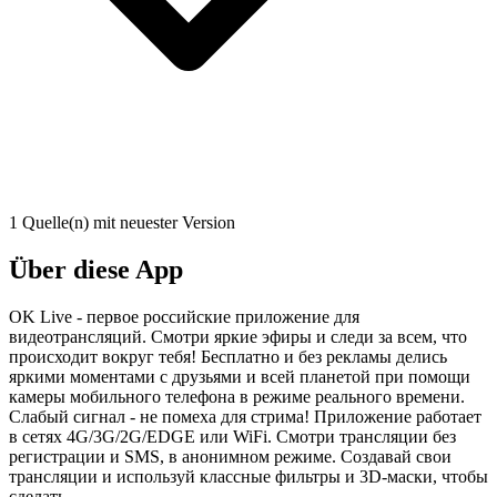
1 Quelle(n) mit neuester Version
Über diese App
OK Live - первое российские приложение для
видеотрансляций. Смотри яркие эфиры и следи за всем, что
происходит вокруг тебя! Бесплатно и без рекламы делись
яркими моментами с друзьями и всей планетой при помощи
камеры мобильного телефона в режиме реального времени.
Слабый сигнал - не помеха для стрима! Приложение работает
в сетях 4G/3G/2G/EDGE или WiFi. Смотри трансляции без
регистрации и SMS, в анонимном режиме. Создавай свои
трансляции и используй классные фильтры и 3D-маски, чтобы
сделать ...