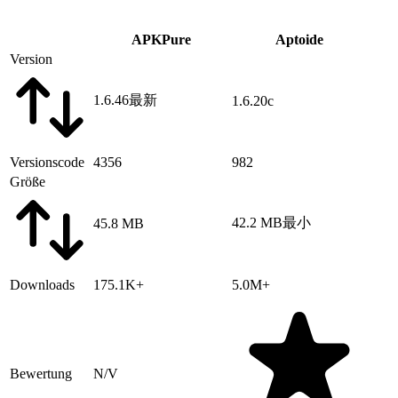
APKPure
Aptoide
Version
1.6.46
最新
1.6.20c
Versionscode
4356
982
Größe
42.2 MB
最小
45.8 MB
Downloads
175.1K+
5.0M+
Bewertung
N/V