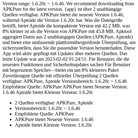
Version range: 1.6.20c ~ 1.6.46. We recommend downloading from
APKPure for the latest version. {app} ist über 2 unabhängige
Quellen verfügbar. APKPure bietet die neueste Version 1.6.46,
während Aptoide die Version 1.6.20c hat. Was die Dateigröße
betrifft, bietet Aptoide die kompakteste Version mit 42.2 MB, was
8% kleiner ist als die Version von APKPure mit 45.8 MB. Apktool
aggregiert Daten aus 2 unabhängigen Quellen (APKPure, Aptoide)
und bietet eine umfassende plattformübergreifende Überprüfung, um
sicherzustellen, dass Sie die passendste Version herunterladen. Diese
App wird aktiv gepflegt mit Updates über mehrere Quellen. Das
letzte Update war am 2023-02-02 01:24:51. Für Benutzer, die die
neuesten Funktionen und Sicherheitsupdates suchen Für Benutzer
mit begrenztem Speicher—bietet ein um 8% kleineres Paket
Zuverlässigste Quelle mit offizieller Überprüfung 2 Quellen
verfügbar: APKPure, Aptoide Versionsbereich: 1.6.20c ~ 1.6.46
Empfohlene Quelle: APKPure APKPure bietet Neueste Version:
1.6.46 Aptoide bietet Kleinste Version: 1.6.20c
2 Quellen verfügbar: APKPure, Aptoide
Versionsbereich: 1.6.20c ~ 1.6.46
Empfohlene Quelle: APKPure
APKPure bietet Neueste Version: 1.6.46
Aptoide bietet Kleinste Version: 1.6.20c