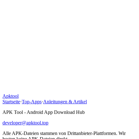
Apktool
Startseite
·
Top-Apps
·
Anleitungen & Artikel
APK Tool - Android App Download Hub
developer@apktool.top
Alle APK-Dateien stammen von Drittanbieter-Plattformen. Wir
hosten keine APK-Dateien direkt.