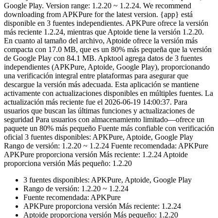
Google Play. Version range: 1.2.20 ~ 1.2.24. We recommend
downloading from APKPure for the latest version. {app} está
disponible en 3 fuentes independientes. APKPure ofrece la versión
más reciente 1.2.24, mientras que Aptoide tiene la versión 1.2.20.
En cuanto al tamaño del archivo, Aptoide ofrece la versión más
compacta con 17.0 MB, que es un 80% más pequeña que la versión
de Google Play con 84.1 MB. Apktool agrega datos de 3 fuentes
independientes (APKPure, Aptoide, Google Play), proporcionando
una verificación integral entre plataformas para asegurar que
descargue la versión más adecuada. Esta aplicación se mantiene
activamente con actualizaciones disponibles en múltiples fuentes. La
actualización más reciente fue el 2026-06-19 14:00:37. Para
usuarios que buscan las últimas funciones y actualizaciones de
seguridad Para usuarios con almacenamiento limitado—ofrece un
paquete un 80% más pequeño Fuente más confiable con verificación
oficial 3 fuentes disponibles: APKPure, Aptoide, Google Play
Rango de versión: 1.2.20 ~ 1.2.24 Fuente recomendada: APKPure
APKPure proporciona versión Más reciente: 1.2.24 Aptoide
proporciona versión Más pequeño: 1.2.20
3 fuentes disponibles: APKPure, Aptoide, Google Play
Rango de versión: 1.2.20 ~ 1.2.24
Fuente recomendada: APKPure
APKPure proporciona versión Más reciente: 1.2.24
Aptoide proporciona versión Más pequeño: 1.2.20