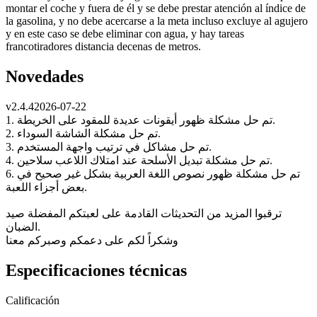
montar el coche y fuera de él y se debe prestar atención al índice de
la gasolina, y no debe acercarse a la meta incluso excluye al agujero
y en este caso se debe eliminar con agua, y hay tareas
francotiradores distancia decenas de metros.
Novedades
v
2.4.4
2026-07-22
1. تم حل مشكلة ظهور أيقونات عديدة للمقود على الخريطة.
2. تم حل مشكلة الشاشة السوداء.
3. تم حل مشاكل في ترتيب واجهة المستخدم.
4. تم حل مشكلة تبديل الأسلحة عند امتلاك اللاعب سلاحين.
6. تم حل مشكلة ظهور نصوص اللغة العربية بشكل غير صحيح في
بعض أجزاء اللعبة.
ترقبوا المزيد من التحديثات القادمة على لعبتكم المفضلة صيد
الضبان.
وشكراً لكم على دعمكم وصبركم معنا
Especificaciones técnicas
Calificación