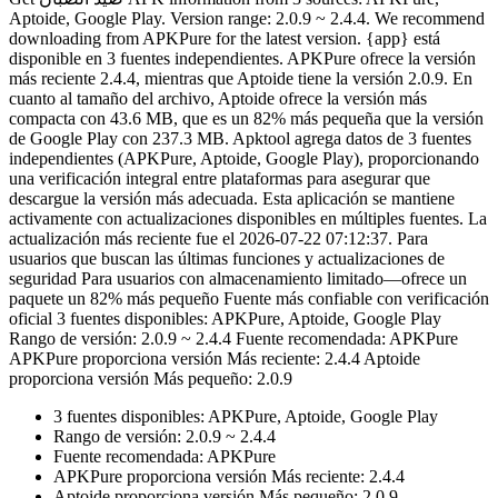
Aptoide, Google Play. Version range: 2.0.9 ~ 2.4.4. We recommend
downloading from APKPure for the latest version. {app} está
disponible en 3 fuentes independientes. APKPure ofrece la versión
más reciente 2.4.4, mientras que Aptoide tiene la versión 2.0.9. En
cuanto al tamaño del archivo, Aptoide ofrece la versión más
compacta con 43.6 MB, que es un 82% más pequeña que la versión
de Google Play con 237.3 MB. Apktool agrega datos de 3 fuentes
independientes (APKPure, Aptoide, Google Play), proporcionando
una verificación integral entre plataformas para asegurar que
descargue la versión más adecuada. Esta aplicación se mantiene
activamente con actualizaciones disponibles en múltiples fuentes. La
actualización más reciente fue el 2026-07-22 07:12:37. Para
usuarios que buscan las últimas funciones y actualizaciones de
seguridad Para usuarios con almacenamiento limitado—ofrece un
paquete un 82% más pequeño Fuente más confiable con verificación
oficial 3 fuentes disponibles: APKPure, Aptoide, Google Play
Rango de versión: 2.0.9 ~ 2.4.4 Fuente recomendada: APKPure
APKPure proporciona versión Más reciente: 2.4.4 Aptoide
proporciona versión Más pequeño: 2.0.9
3 fuentes disponibles: APKPure, Aptoide, Google Play
Rango de versión: 2.0.9 ~ 2.4.4
Fuente recomendada: APKPure
APKPure proporciona versión Más reciente: 2.4.4
Aptoide proporciona versión Más pequeño: 2.0.9