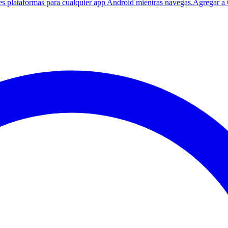
es plataformas para cualquier app Android mientras navegas.
Agregar a