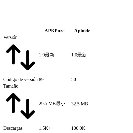
APKPure
Aptoide
Versión
1.0
最新
1.0
最新
Código de versión
89
50
Tamaño
29.5 MB
最小
32.5 MB
Descargas
1.5K+
100.0K+