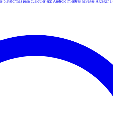
es plataformas para cualquier app Android mientras navegas.
Agregar a