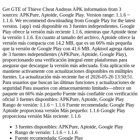
Get GTE of Thieve Cheat Andreas APK information from 3
sources: APKPure, Aptoide, Google Play. Version range: 1.1.6 ~
1.1.6. We recommend downloading from Google Play for the latest
version. {app} está disponible en 3 fuentes independientes. Google
Play ofrece la versión más reciente 1.1.6, mientras que Aptoide tiene
la versión 1.1.6. En cuanto al tamaño del archivo, Aptoide ofrece la
versión más compacta con 14.2 MB, que es un 66% más pequeña
que la versión de Google Play con 41.6 MB. Apktool agrega datos
de 3 fuentes independientes (APKPure, Aptoide, Google Play),
proporcionando una verificación integral entre plataformas para
asegurar que descargue la versión más adecuada. Esta aplicación se
mantiene activamente con actualizaciones disponibles en múltiples
fuentes. La actualización más reciente fue el 2026-05-26 13:50:51.
Para usuarios que buscan las últimas funciones y actualizaciones de
seguridad Para usuarios con almacenamiento limitado—ofrece un
paquete un 66% más pequeño Fuente más confiable con verificación
oficial 3 fuentes disponibles: APKPure, Aptoide, Google Play
Rango de versión: 1.1.6 ~ 1.1.6 Fuente recomendada: Google Play
Aptoide proporciona versión Más pequeño: 1.1.6 Google Play
proporciona versión Más reciente: 1.1.6
3 fuentes disponibles: APKPure, Aptoide, Google Play
Rango de versión: 1.1.6 ~ 1.1.6
Fuente recomendada: Google Play