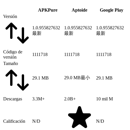
APKPure
Aptoide
Google Play
Versión
1.0.955827632
1.0.955827632
1.0.955827632
最新
最新
最新
Código de
1111718
1111718
1111718
versión
Tamaño
29.0 MB
最小
29.1 MB
29.1 MB
Descargas
3.3M+
2.0B+
10 mil M
Calificación
N/D
N/D