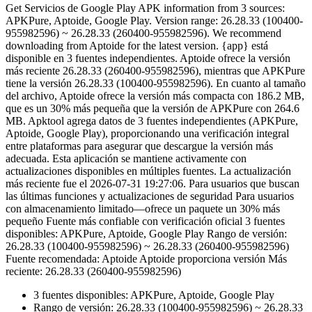
Get Servicios de Google Play APK information from 3 sources:
APKPure, Aptoide, Google Play. Version range: 26.28.33 (100400-
955982596) ~ 26.28.33 (260400-955982596). We recommend
downloading from Aptoide for the latest version. {app} está
disponible en 3 fuentes independientes. Aptoide ofrece la versión
más reciente 26.28.33 (260400-955982596), mientras que APKPure
tiene la versión 26.28.33 (100400-955982596). En cuanto al tamaño
del archivo, Aptoide ofrece la versión más compacta con 186.2 MB,
que es un 30% más pequeña que la versión de APKPure con 264.6
MB. Apktool agrega datos de 3 fuentes independientes (APKPure,
Aptoide, Google Play), proporcionando una verificación integral
entre plataformas para asegurar que descargue la versión más
adecuada. Esta aplicación se mantiene activamente con
actualizaciones disponibles en múltiples fuentes. La actualización
más reciente fue el 2026-07-31 19:27:06. Para usuarios que buscan
las últimas funciones y actualizaciones de seguridad Para usuarios
con almacenamiento limitado—ofrece un paquete un 30% más
pequeño Fuente más confiable con verificación oficial 3 fuentes
disponibles: APKPure, Aptoide, Google Play Rango de versión:
26.28.33 (100400-955982596) ~ 26.28.33 (260400-955982596)
Fuente recomendada: Aptoide Aptoide proporciona versión Más
reciente: 26.28.33 (260400-955982596)
3 fuentes disponibles: APKPure, Aptoide, Google Play
Rango de versión: 26.28.33 (100400-955982596) ~ 26.28.33