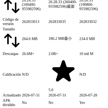
26.28.33
26.28.33
26.28.33 (260400-
(100400-
(190800-
955982596)
最新
955982596)
955982596)
Código de
262833013
262833035
262833032
versión
Tamaño
186.2 MB
最小
264.6 MB
234.0 MB
Descargas
26.6M+
2.0B+
10 mil M
Calificación
N/D
N/D
5.0
Actualizado
2026-07-31
2026-07-31
2026-07-28
APK
No
No
Yes
dividido