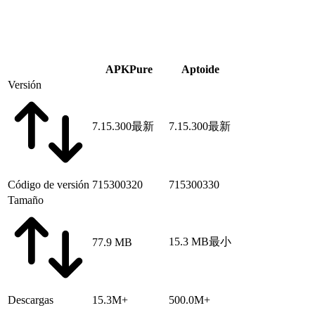
APKPure
Aptoide
Versión
7.15.300
最新
7.15.300
最新
Código de versión
715300320
715300330
Tamaño
15.3 MB
最小
77.9 MB
Descargas
15.3M+
500.0M+