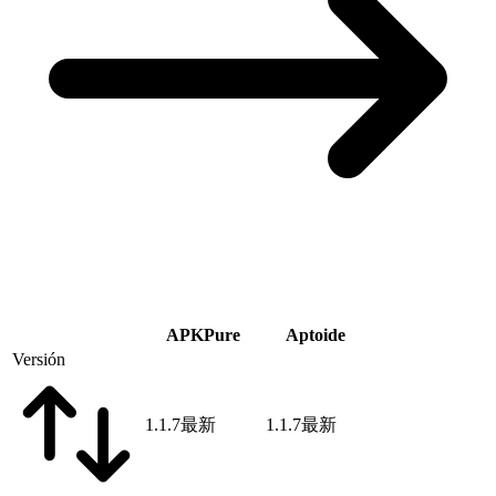
APKPure
Aptoide
Versión
1.1.7
最新
1.1.7
最新