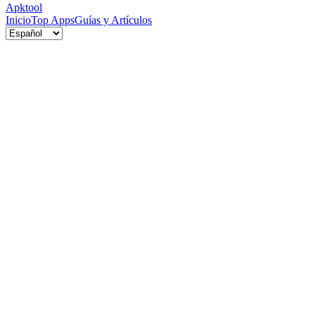
Apktool
Inicio
Top Apps
Guías y Artículos