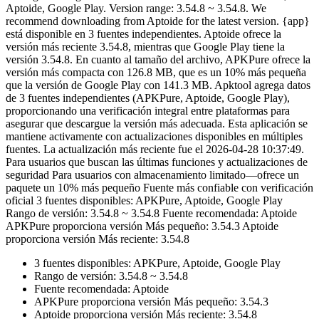
Aptoide, Google Play. Version range: 3.54.8 ~ 3.54.8. We
recommend downloading from Aptoide for the latest version. {app}
está disponible en 3 fuentes independientes. Aptoide ofrece la
versión más reciente 3.54.8, mientras que Google Play tiene la
versión 3.54.8. En cuanto al tamaño del archivo, APKPure ofrece la
versión más compacta con 126.8 MB, que es un 10% más pequeña
que la versión de Google Play con 141.3 MB. Apktool agrega datos
de 3 fuentes independientes (APKPure, Aptoide, Google Play),
proporcionando una verificación integral entre plataformas para
asegurar que descargue la versión más adecuada. Esta aplicación se
mantiene activamente con actualizaciones disponibles en múltiples
fuentes. La actualización más reciente fue el 2026-04-28 10:37:49.
Para usuarios que buscan las últimas funciones y actualizaciones de
seguridad Para usuarios con almacenamiento limitado—ofrece un
paquete un 10% más pequeño Fuente más confiable con verificación
oficial 3 fuentes disponibles: APKPure, Aptoide, Google Play
Rango de versión: 3.54.8 ~ 3.54.8 Fuente recomendada: Aptoide
APKPure proporciona versión Más pequeño: 3.54.3 Aptoide
proporciona versión Más reciente: 3.54.8
3 fuentes disponibles: APKPure, Aptoide, Google Play
Rango de versión: 3.54.8 ~ 3.54.8
Fuente recomendada: Aptoide
APKPure proporciona versión Más pequeño: 3.54.3
Aptoide proporciona versión Más reciente: 3.54.8