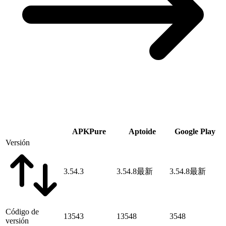
APKPure
Aptoide
Google Play
Versión
3.54.3
3.54.8
最新
3.54.8
最新
Código de
13543
13548
3548
versión