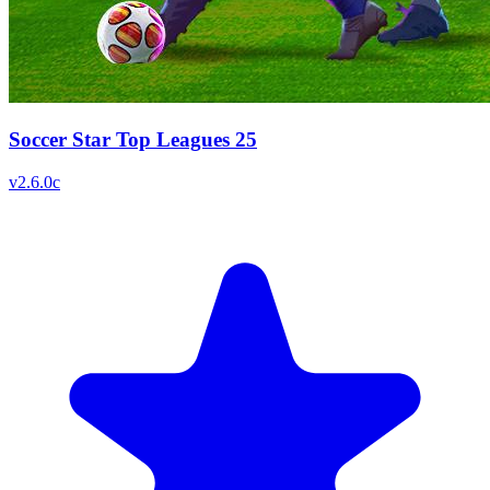
Soccer Star Top Leagues 25
v
2.6.0c