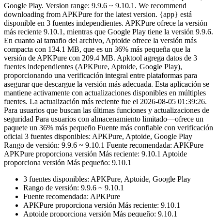
Google Play. Version range: 9.9.6 ~ 9.10.1. We recommend
downloading from APKPure for the latest version. {app} está
disponible en 3 fuentes independientes. APKPure ofrece la versión
más reciente 9.10.1, mientras que Google Play tiene la versión 9.9.6.
En cuanto al tamaño del archivo, Aptoide ofrece la versión más
compacta con 134.1 MB, que es un 36% más pequeña que la
versión de APKPure con 209.4 MB. Apktool agrega datos de 3
fuentes independientes (APKPure, Aptoide, Google Play),
proporcionando una verificación integral entre plataformas para
asegurar que descargue la versión más adecuada. Esta aplicación se
mantiene activamente con actualizaciones disponibles en múltiples
fuentes. La actualización más reciente fue el 2026-08-05 01:39:26.
Para usuarios que buscan las últimas funciones y actualizaciones de
seguridad Para usuarios con almacenamiento limitado—ofrece un
paquete un 36% más pequeño Fuente más confiable con verificación
oficial 3 fuentes disponibles: APKPure, Aptoide, Google Play
Rango de versión: 9.9.6 ~ 9.10.1 Fuente recomendada: APKPure
APKPure proporciona versión Más reciente: 9.10.1 Aptoide
proporciona versión Más pequeño: 9.10.1
3 fuentes disponibles: APKPure, Aptoide, Google Play
Rango de versión: 9.9.6 ~ 9.10.1
Fuente recomendada: APKPure
APKPure proporciona versión Más reciente: 9.10.1
Aptoide proporciona versión Más pequeño: 9.10.1