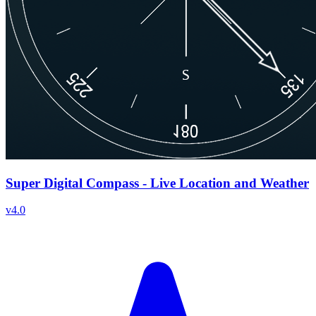
Super Digital Compass - Live Location and Weather
v
4.0