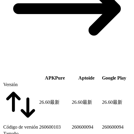
APKPure
Aptoide
Google Play
Versión
26.60
最新
26.60
最新
26.60
最新
Código de versión
260600103
260600094
260600094
Tamaño