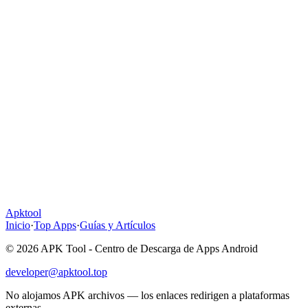
Apktool
Inicio
·
Top Apps
·
Guías y Artículos
© 2026 APK Tool - Centro de Descarga de Apps Android
developer@apktool.top
No alojamos APK archivos — los enlaces redirigen a plataformas
externas.