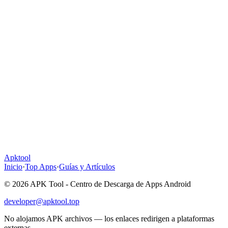
Apktool
Inicio
·
Top Apps
·
Guías y Artículos
© 2026 APK Tool - Centro de Descarga de Apps Android
developer@apktool.top
No alojamos APK archivos — los enlaces redirigen a plataformas
externas.