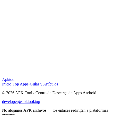
Apktool
Inicio
·
Top Apps
·
Guías y Artículos
© 2026 APK Tool - Centro de Descarga de Apps Android
developer@apktool.top
No alojamos APK archivos — los enlaces redirigen a plataformas
externas.