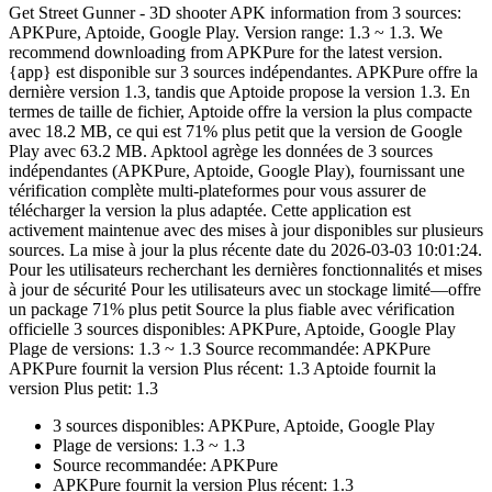
Get Street Gunner - 3D shooter APK information from 3 sources:
APKPure, Aptoide, Google Play. Version range: 1.3 ~ 1.3. We
recommend downloading from APKPure for the latest version.
{app} est disponible sur 3 sources indépendantes. APKPure offre la
dernière version 1.3, tandis que Aptoide propose la version 1.3. En
termes de taille de fichier, Aptoide offre la version la plus compacte
avec 18.2 MB, ce qui est 71% plus petit que la version de Google
Play avec 63.2 MB. Apktool agrège les données de 3 sources
indépendantes (APKPure, Aptoide, Google Play), fournissant une
vérification complète multi-plateformes pour vous assurer de
télécharger la version la plus adaptée. Cette application est
activement maintenue avec des mises à jour disponibles sur plusieurs
sources. La mise à jour la plus récente date du 2026-03-03 10:01:24.
Pour les utilisateurs recherchant les dernières fonctionnalités et mises
à jour de sécurité Pour les utilisateurs avec un stockage limité—offre
un package 71% plus petit Source la plus fiable avec vérification
officielle 3 sources disponibles: APKPure, Aptoide, Google Play
Plage de versions: 1.3 ~ 1.3 Source recommandée: APKPure
APKPure fournit la version Plus récent: 1.3 Aptoide fournit la
version Plus petit: 1.3
3 sources disponibles: APKPure, Aptoide, Google Play
Plage de versions: 1.3 ~ 1.3
Source recommandée: APKPure
APKPure fournit la version Plus récent: 1.3