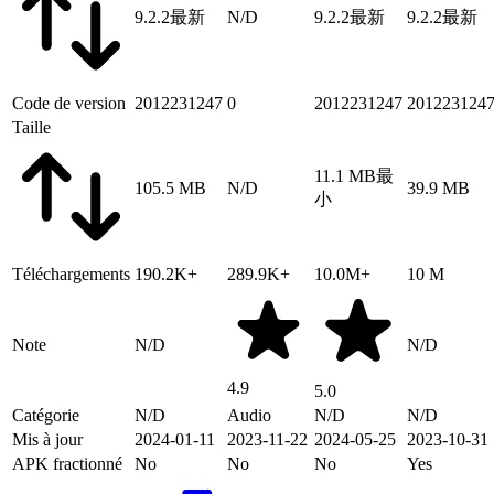
9.2.2
最新
N/D
9.2.2
最新
9.2.2
最新
Code de version
2012231247
0
2012231247
201223124
Taille
11.1 MB
最
105.5 MB
N/D
39.9 MB
小
Téléchargements
190.2K+
289.9K+
10.0M+
10 M
Note
N/D
N/D
4.9
5.0
Catégorie
N/D
Audio
N/D
N/D
Mis à jour
2024-01-11
2023-11-22
2024-05-25
2023-10-31
APK fractionné
No
No
No
Yes