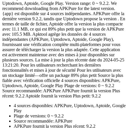
Uptodown, Aptoide, Google Play. Version range: 0 ~ 9.2.2. We
recommend downloading from APKPure for the latest version.
{app} est disponible sur 4 sources indépendantes. APKPure offre la
dernière version 9.2.2, tandis que Uptodown propose la version . En
termes de taille de fichier, Aptoide offre la version la plus compacte
avec 11.1 MB, ce qui est 89% plus petit que la version de APKPure
avec 105.5 MB. Apktool agrège les données de 4 sources
indépendantes (APKPure, Uptodown, Aptoide, Google Play),
fournissant une vérification complète multi-plateformes pour vous
assurer de télécharger la version la plus adaptée. Cette application
est activement maintenue avec des mises à jour disponibles sur
plusieurs sources. La mise à jour la plus récente date du 2024-05-25
13:21:20. Pour les utilisateurs recherchant les dernières
fonctionnalités et mises à jour de sécurité Pour les utilisateurs avec
un stockage limité—offre un package 89% plus petit Source la plus
fiable avec vérification officielle 4 sources disponibles: APKPure,
Uptodown, Aptoide, Google Play Plage de versions: 0 ~ 9.2.2
Source recommandée: APKPure APKPure fournit la version Plus
récent: 9.2.2 Aptoide fournit la version Plus petit: 9.2.2
4 sources disponibles: APKPure, Uptodown, Aptoide, Google
Play
Plage de versions: 0 ~ 9.2.2
Source recommandée: APKPure
APKPure fournit la version Plus récent: 9.2.2