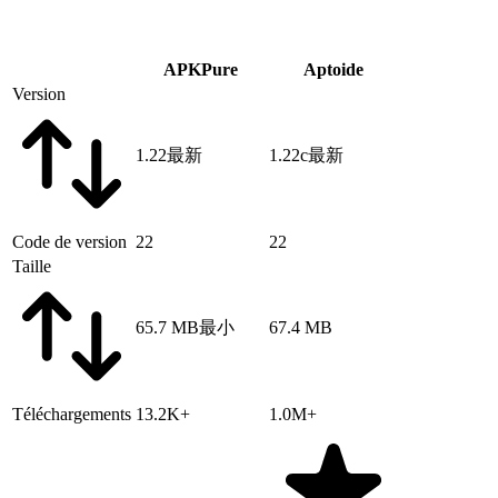
APKPure
Aptoide
Version
1.22
最新
1.22c
最新
Code de version
22
22
Taille
65.7 MB
最小
67.4 MB
Téléchargements
13.2K+
1.0M+