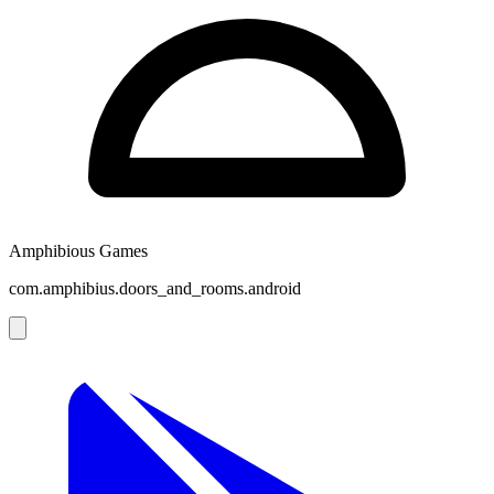
Amphibious Games
com.amphibius.doors_and_rooms.android