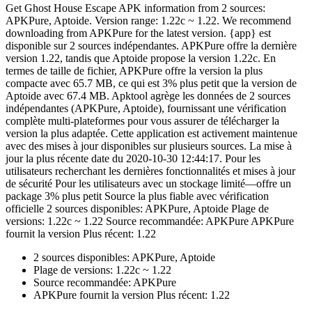
Get Ghost House Escape APK information from 2 sources:
APKPure, Aptoide. Version range: 1.22c ~ 1.22. We recommend
downloading from APKPure for the latest version. {app} est
disponible sur 2 sources indépendantes. APKPure offre la dernière
version 1.22, tandis que Aptoide propose la version 1.22c. En
termes de taille de fichier, APKPure offre la version la plus
compacte avec 65.7 MB, ce qui est 3% plus petit que la version de
Aptoide avec 67.4 MB. Apktool agrège les données de 2 sources
indépendantes (APKPure, Aptoide), fournissant une vérification
complète multi-plateformes pour vous assurer de télécharger la
version la plus adaptée. Cette application est activement maintenue
avec des mises à jour disponibles sur plusieurs sources. La mise à
jour la plus récente date du 2020-10-30 12:44:17. Pour les
utilisateurs recherchant les dernières fonctionnalités et mises à jour
de sécurité Pour les utilisateurs avec un stockage limité—offre un
package 3% plus petit Source la plus fiable avec vérification
officielle 2 sources disponibles: APKPure, Aptoide Plage de
versions: 1.22c ~ 1.22 Source recommandée: APKPure APKPure
fournit la version Plus récent: 1.22
2 sources disponibles: APKPure, Aptoide
Plage de versions: 1.22c ~ 1.22
Source recommandée: APKPure
APKPure fournit la version Plus récent: 1.22